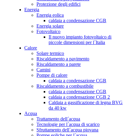
Protezione degli edifici
Energia
Energia eolica
caldaia a condensazione CGB
Energia solare
Fotovoltaico
Il nuovo impianto fotovoltaico di
piccole dimensioni per l´Italia
Calore
Solare termico
Riscaldamento a pavimento
Riscaldamento a parete
Camini
Pompe di calore
caldaia a condensazione CGB
Riscaldamento a combustibile
caldaia a condensazione CGB
caldaia a condensazione CGB 2
Caldaia a gassificazione di legna BVG
da 40 kw
Acqua
Trattamento dell´acqua
Tecnologie per l´acqua di scarico
Sfruttamento dell´acqua piovana
Pompe eoliche per l´acqua